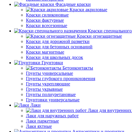
Фасадные краски
Краски акриловые
Краски силиконовые
Краски фактурные
Краски всесезонные
Краски специального
Краски огнезащитные
Краски для дорожной разметки
Краски для бетонных оснований
Краски магнитные
Краски для школьных досок
Грунтовки
Бетонконтакты
Грунты универсальные
Грунты глубокого проникновения
Грунты укрепляющие
Грунты укрывные
Грунты полиуретановые
Грунтовки универсальные
Лаки
Лаки для внутренних
Лаки для наружных работ
Лаки паркетные
Лаки яхтные
Антисептики и пропитки