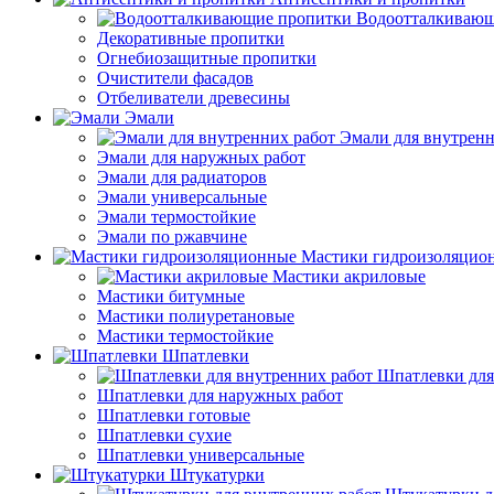
Водоотталкивающ
Декоративные пропитки
Огнебиозащитные пропитки
Очистители фасадов
Отбеливатели древесины
Эмали
Эмали для внутренн
Эмали для наружных работ
Эмали для радиаторов
Эмали универсальные
Эмали термостойкие
Эмали по ржавчине
Мастики гидроизоляцио
Мастики акриловые
Мастики битумные
Мастики полиуретановые
Мастики термостойкие
Шпатлевки
Шпатлевки для
Шпатлевки для наружных работ
Шпатлевки готовые
Шпатлевки сухие
Шпатлевки универсальные
Штукатурки