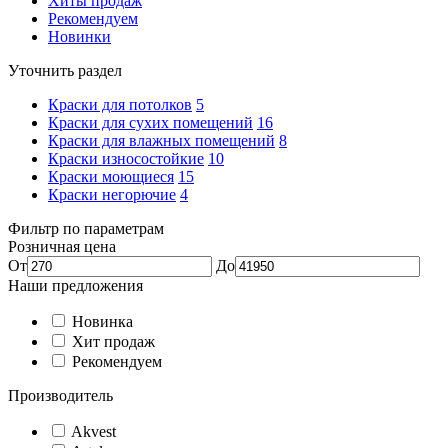
Хиты продаж
Рекомендуем
Новинки
Уточнить раздел
Краски для потолков
5
Краски для сухих помещений
16
Краски для влажных помещений
8
Краски износостойкие
10
Краски моющиеся
15
Краски негорючие
4
Фильтр по параметрам
Розничная цена
От
До
Наши предложения
Новинка
Хит продаж
Рекомендуем
Производитель
Akvest