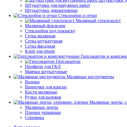
Штукатурки д
Штукатурки для наружных работ
Штукатурки декоративные
Стеклообои и сетки
Малярный стеклохолст
Малярный флизелин
Стеклообои под покраску
Сетка малярная
Сетка штукатурная
Сетка фасадная
Клей для обоев
Гипсокартон и компле
Гипсокартон
Профили для ГКЛ
Маячки штукатурные
Малярные инструменты
Валики
Ванночки для краски
Кисти малярные
Ручки для валиков
Малярные ленты, с
Малярные ленты
Пленки укрывные
Серпянки