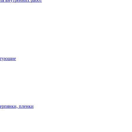
ля внутренних работ
ктующие
ерпянки, пленки