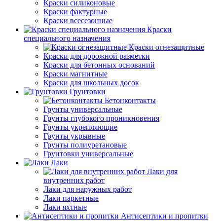
Краски силиконовые
Краски фактурные
Краски всесезонные
Краски
специального назначения
Краски огнезащитные
Краски для дорожной разметки
Краски для бетонных оснований
Краски магнитные
Краски для школьных досок
Грунтовки
Бетонконтакты
Грунты универсальные
Грунты глубокого проникновения
Грунты укрепляющие
Грунты укрывные
Грунты полиуретановые
Грунтовки универсальные
Лаки
Лаки для
внутренних работ
Лаки для наружных работ
Лаки паркетные
Лаки яхтные
Антисептики и пропитки