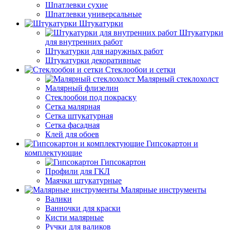
Шпатлевки сухие
Шпатлевки универсальные
Штукатурки
Штукатурки
для внутренних работ
Штукатурки для наружных работ
Штукатурки декоративные
Стеклообои и сетки
Малярный стеклохолст
Малярный флизелин
Стеклообои под покраску
Сетка малярная
Сетка штукатурная
Сетка фасадная
Клей для обоев
Гипсокартон и
комплектующие
Гипсокартон
Профили для ГКЛ
Маячки штукатурные
Малярные инструменты
Валики
Ванночки для краски
Кисти малярные
Ручки для валиков