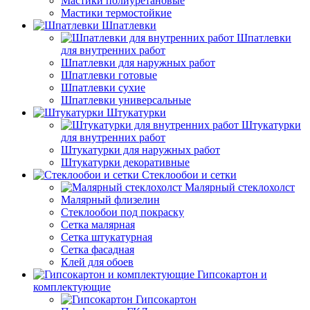
Мастики полиуретановые
Мастики термостойкие
Шпатлевки
Шпатлевки
для внутренних работ
Шпатлевки для наружных работ
Шпатлевки готовые
Шпатлевки сухие
Шпатлевки универсальные
Штукатурки
Штукатурки
для внутренних работ
Штукатурки для наружных работ
Штукатурки декоративные
Стеклообои и сетки
Малярный стеклохолст
Малярный флизелин
Стеклообои под покраску
Сетка малярная
Сетка штукатурная
Сетка фасадная
Клей для обоев
Гипсокартон и
комплектующие
Гипсокартон