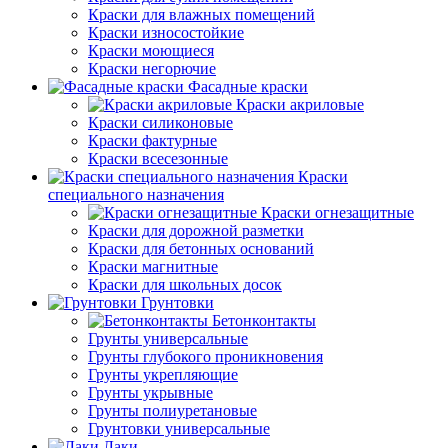
Краски для влажных помещений
Краски износостойкие
Краски моющиеся
Краски негорючие
Фасадные краски
Краски акриловые
Краски силиконовые
Краски фактурные
Краски всесезонные
Краски
специального назначения
Краски огнезащитные
Краски для дорожной разметки
Краски для бетонных оснований
Краски магнитные
Краски для школьных досок
Грунтовки
Бетонконтакты
Грунты универсальные
Грунты глубокого проникновения
Грунты укрепляющие
Грунты укрывные
Грунты полиуретановые
Грунтовки универсальные
Лаки