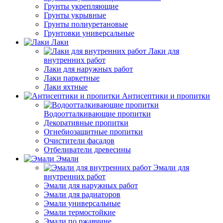
Грунты укрепляющие
Грунты укрывные
Грунты полиуретановые
Грунтовки универсальные
Лаки
Лаки для
внутренних работ
Лаки для наружных работ
Лаки паркетные
Лаки яхтные
Антисептики и пропитки
Водоотталкивающие пропитки
Декоративные пропитки
Огнебиозащитные пропитки
Очистители фасадов
Отбеливатели древесины
Эмали
Эмали для
внутренних работ
Эмали для наружных работ
Эмали для радиаторов
Эмали универсальные
Эмали термостойкие
Эмали по ржавчине