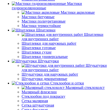
Мастики
гидроизоляционные
Мастики акриловые
Мастики битумные
Мастики полиуретановые
Мастики термостойкие
Шпатлевки
Шпатлевки
для внутренних работ
Шпатлевки для наружных работ
Шпатлевки готовые
Шпатлевки сухие
Шпатлевки универсальные
Штукатурки
Штукатурки
для внутренних работ
Штукатурки для наружных работ
Штукатурки декоративные
Стеклообои и сетки
Малярный стеклохолст
Малярный флизелин
Стеклообои под покраску
Сетка малярная
Сетка штукатурная
Сетка фасадная