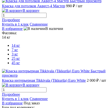
Быстрый просмотр
Краска для потолков Аквест-4 Мастер
990 ₽
/ шт
В корзину
Подробнее
Купить в 1 клик
Сравнение
В избранное
В наличии
Фасовка:
14 кг
14 кг
7 кг
3 кг
25 кг
45 кг
Быстрый
просмотр
Краска интерьерная Tikkivala (Tikkurila) Euro White
2 000 ₽
/ шт
В корзину
Подробнее
Купить в 1 клик
Сравнение
В избранное
Под заказ
База под колеровку: