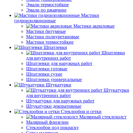
Эмали термостойкие
Эмали по ржавчине
Мастики
гидроизоляционные
Мастики акриловые
Мастики битумные
Мастики полиуретановые
Мастики термостойкие
Шпатлевки
Шпатлевки
для внутренних работ
Шпатлевки для наружных работ
Шпатлевки готовые
Шпатлевки сухие
Шпатлевки универсальные
Штукатурки
Штукатурки
для внутренних работ
Штукатурки для наружных работ
Штукатурки декоративные
Стеклообои и сетки
Малярный стеклохолст
Малярный флизелин
Стеклообои под покраску
Сетка малярная