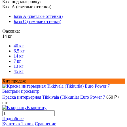
База под колеровку:
База А (светлые оттенки)
База А (светлые оттенки)
База С (темные оттенки)
Фасовка:
14 кг
40 кг
6,5 кг
14 кг
7 кг
13 кг
45 кг
Хит продаж
Быстрый просмотр
Краска интерьерная Tikkivala (Tikkurila) Euro Power 7
850 ₽
/
шт
В корзину
Подробнее
Купить в 1 клик
Сравнение