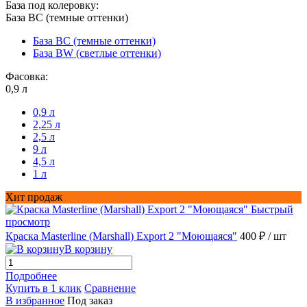
База под колеровку:
База BС (темные оттенки)
База BС (темные оттенки)
База BW (светлые оттенки)
Фасовка:
0,9 л
0,9 л
2,25 л
2,5 л
9 л
4,5 л
1 л
Хит продаж
Быстрый
просмотр
Краска Masterline (Marshall) Export 2 "Моющаяся"
400 ₽
/ шт
В корзину
Подробнее
Купить в 1 клик
Сравнение
В избранное
Под заказ