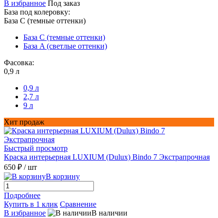
В избранное
Под заказ
База под колеровку:
База С (темные оттенки)
База С (темные оттенки)
База A (светлые оттенки)
Фасовка:
0,9 л
0,9 л
2,7 л
9 л
Хит продаж
Быстрый просмотр
Краска интерьерная LUXIUM (Dulux) Bindo 7 Экстрапрочная
650 ₽
/ шт
В корзину
Подробнее
Купить в 1 клик
Сравнение
В избранное
В наличии