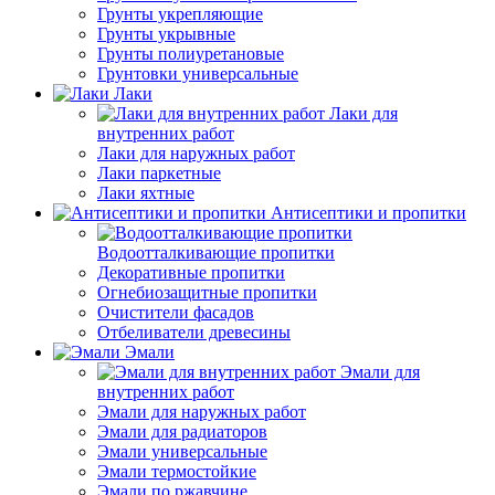
Грунты укрепляющие
Грунты укрывные
Грунты полиуретановые
Грунтовки универсальные
Лаки
Лаки для
внутренних работ
Лаки для наружных работ
Лаки паркетные
Лаки яхтные
Антисептики и пропитки
Водоотталкивающие пропитки
Декоративные пропитки
Огнебиозащитные пропитки
Очистители фасадов
Отбеливатели древесины
Эмали
Эмали для
внутренних работ
Эмали для наружных работ
Эмали для радиаторов
Эмали универсальные
Эмали термостойкие
Эмали по ржавчине