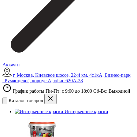
Аккаунт
г. Москва, Киевское шоссе, 22-й км, 4с1кА, Бизнес-парк
"Румянцево", корпус А, офис 620А-28
График работы Пн-Пт: с 9:00 до 18:00 Сб-Вс: Выходной
Каталог товаров
Интерьерные краски