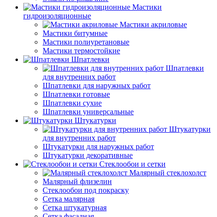
Мастики
гидроизоляционные
Мастики акриловые
Мастики битумные
Мастики полиуретановые
Мастики термостойкие
Шпатлевки
Шпатлевки
для внутренних работ
Шпатлевки для наружных работ
Шпатлевки готовые
Шпатлевки сухие
Шпатлевки универсальные
Штукатурки
Штукатурки
для внутренних работ
Штукатурки для наружных работ
Штукатурки декоративные
Стеклообои и сетки
Малярный стеклохолст
Малярный флизелин
Стеклообои под покраску
Сетка малярная
Сетка штукатурная
Сетка фасадная