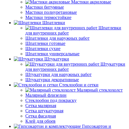
Мастики акриловые
Мастики битумные
Мастики полиуретановые
Мастики термостойкие
Шпатлевки
Шпатлевки
для внутренних работ
Шпатлевки для наружных работ
Шпатлевки готовые
Шпатлевки сухие
Шпатлевки универсальные
Штукатурки
Штукатурки
для внутренних работ
Штукатурки для наружных работ
Штукатурки декоративные
Стеклообои и сетки
Малярный стеклохолст
Малярный флизелин
Стеклообои под покраску
Сетка малярная
Сетка штукатурная
Сетка фасадная
Клей для обоев
Гипсокартон и