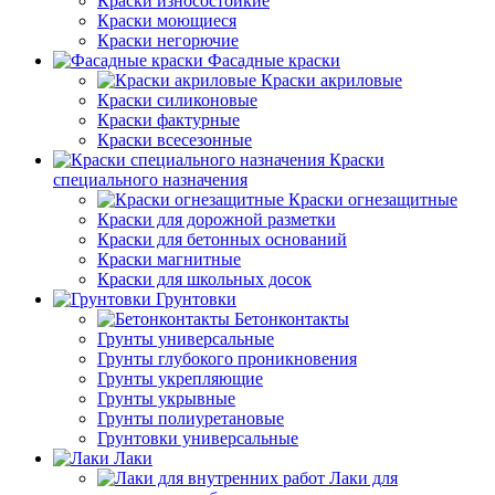
Краски износостойкие
Краски моющиеся
Краски негорючие
Фасадные краски
Краски акриловые
Краски силиконовые
Краски фактурные
Краски всесезонные
Краски
специального назначения
Краски огнезащитные
Краски для дорожной разметки
Краски для бетонных оснований
Краски магнитные
Краски для школьных досок
Грунтовки
Бетонконтакты
Грунты универсальные
Грунты глубокого проникновения
Грунты укрепляющие
Грунты укрывные
Грунты полиуретановые
Грунтовки универсальные
Лаки
Лаки для