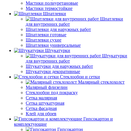
Мастики полиуретановые
Мастики термостойкие
Шпатлевки
Шпатлевки
для внутренних работ
Шпатлевки для наружных работ
Шпатлевки готовые
Шпатлевки сухие
Шпатлевки универсальные
Штукатурки
Штукатурки
для внутренних работ
Штукатурки для наружных работ
Штукатурки декоративные
Стеклообои и сетки
Малярный стеклохолст
Малярный флизелин
Стеклообои под покраску
Сетка малярная
Сетка штукатурная
Сетка фасадная
Клей для обоев
Гипсокартон и
комплектующие
Гипсокартон