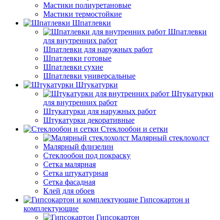
Мастики полиуретановые
Мастики термостойкие
Шпатлевки
Шпатлевки
для внутренних работ
Шпатлевки для наружных работ
Шпатлевки готовые
Шпатлевки сухие
Шпатлевки универсальные
Штукатурки
Штукатурки
для внутренних работ
Штукатурки для наружных работ
Штукатурки декоративные
Стеклообои и сетки
Малярный стеклохолст
Малярный флизелин
Стеклообои под покраску
Сетка малярная
Сетка штукатурная
Сетка фасадная
Клей для обоев
Гипсокартон и
комплектующие
Гипсокартон