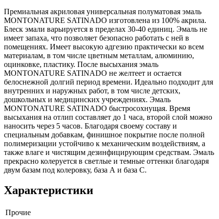
Премиальная акриловая универсальная полуматовая эмаль
MONTONATURE SATINADO изготовлена из 100% акрила.
Блеск эмали варьируется в пределах 30-40 единиц. Эмаль не
имеет запаха, что позволяет безопасно работать с ней в
помещениях. Имеет высокую адгезию практически ко всем
материалам, в том числе цветным металлам, алюминию,
оцинковке, пластику. После высыхания эмаль
MONTONATURE SATINADO не желтеет и остается
белоснежной долгий период времени. Идеально подходит для
внутренних и наружных работ, в том числе детских,
дошкольных и медицинских учреждениях. Эмаль
MONTONATURE SATINADO быстросохнущая. Время
высыхания на отлип составляет до 1 часа, второй слой можно
наносить через 5 часов. Благодаря своему составу и
специальным добавкам, финишное покрытие после полной
полимеризации устойчиво к механическим воздействиям, а
также влаге и чистящим дезинфицирующим средствам. Эмаль
прекрасно колеруется в светлые и темные оттенки благодаря
двум базам под колеровку, база А и база С.
Характеристики
Прочие