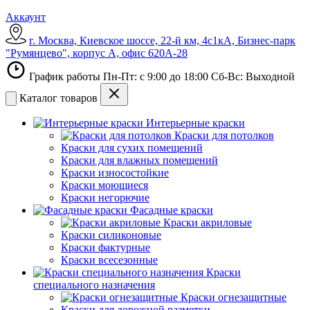
Аккаунт
г. Москва, Киевское шоссе, 22-й км, 4с1кА, Бизнес-парк
"Румянцево", корпус А, офис 620А-28
График работы Пн-Пт: с 9:00 до 18:00 Сб-Вс: Выходной
Каталог товаров
Интерьерные краски
Краски для потолков
Краски для сухих помещений
Краски для влажных помещений
Краски износостойкие
Краски моющиеся
Краски негорючие
Фасадные краски
Краски акриловые
Краски силиконовые
Краски фактурные
Краски всесезонные
Краски
специального назначения
Краски огнезащитные
Краски для дорожной разметки