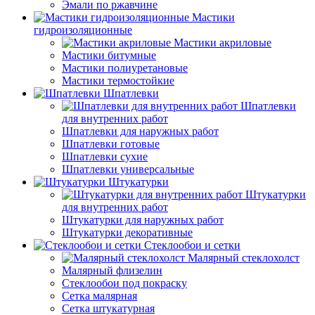
Эмали по ржавчине
Мастики
гидроизоляционные
Мастики акриловые
Мастики битумные
Мастики полиуретановые
Мастики термостойкие
Шпатлевки
Шпатлевки
для внутренних работ
Шпатлевки для наружных работ
Шпатлевки готовые
Шпатлевки сухие
Шпатлевки универсальные
Штукатурки
Штукатурки
для внутренних работ
Штукатурки для наружных работ
Штукатурки декоративные
Стеклообои и сетки
Малярный стеклохолст
Малярный флизелин
Стеклообои под покраску
Сетка малярная
Сетка штукатурная