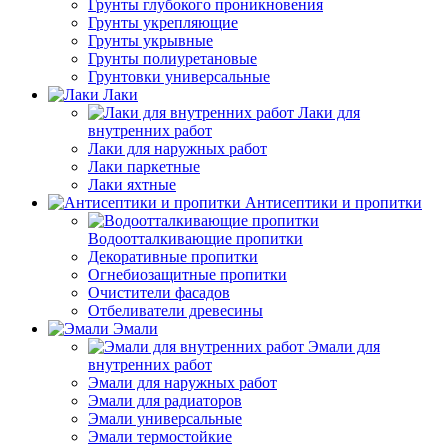
Грунты глубокого проникновения
Грунты укрепляющие
Грунты укрывные
Грунты полиуретановые
Грунтовки универсальные
Лаки
Лаки для
внутренних работ
Лаки для наружных работ
Лаки паркетные
Лаки яхтные
Антисептики и пропитки
Водоотталкивающие пропитки
Декоративные пропитки
Огнебиозащитные пропитки
Очистители фасадов
Отбеливатели древесины
Эмали
Эмали для
внутренних работ
Эмали для наружных работ
Эмали для радиаторов
Эмали универсальные
Эмали термостойкие