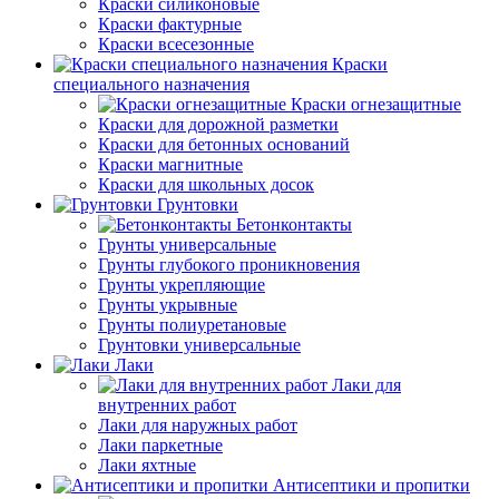
Краски силиконовые
Краски фактурные
Краски всесезонные
Краски
специального назначения
Краски огнезащитные
Краски для дорожной разметки
Краски для бетонных оснований
Краски магнитные
Краски для школьных досок
Грунтовки
Бетонконтакты
Грунты универсальные
Грунты глубокого проникновения
Грунты укрепляющие
Грунты укрывные
Грунты полиуретановые
Грунтовки универсальные
Лаки
Лаки для
внутренних работ
Лаки для наружных работ
Лаки паркетные
Лаки яхтные
Антисептики и пропитки