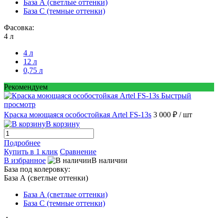
База А (светлые оттенки)
База С (темные оттенки)
Фасовка:
4 л
4 л
12 л
0,75 л
Рекомендуем
Быстрый
просмотр
Краска моющаяся особостойкая Artel FS-13s
3 000 ₽
/ шт
В корзину
Подробнее
Купить в 1 клик
Сравнение
В избранное
В наличии
База под колеровку:
База А (светлые оттенки)
База А (светлые оттенки)
База С (темные оттенки)