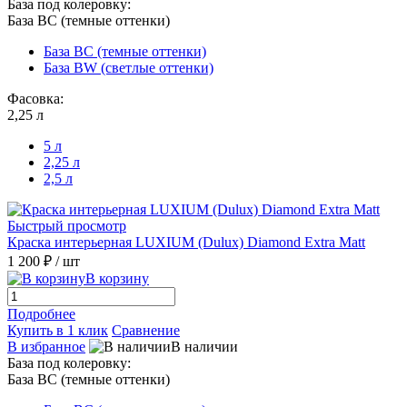
База под колеровку:
База BС (темные оттенки)
База BС (темные оттенки)
База BW (светлые оттенки)
Фасовка:
2,25 л
5 л
2,25 л
2,5 л
Быстрый просмотр
Краска интерьерная LUXIUM (Dulux) Diamond Extra Matt
1 200 ₽
/ шт
В корзину
Подробнее
Купить в 1 клик
Сравнение
В избранное
В наличии
База под колеровку:
База BС (темные оттенки)