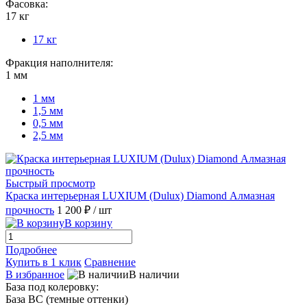
Фасовка:
17 кг
17 кг
Фракция наполнителя:
1 мм
1 мм
1,5 мм
0,5 мм
2,5 мм
Быстрый просмотр
Краска интерьерная LUXIUM (Dulux) Diamond Алмазная
прочность
1 200 ₽
/ шт
В корзину
Подробнее
Купить в 1 клик
Сравнение
В избранное
В наличии
База под колеровку:
База BС (темные оттенки)