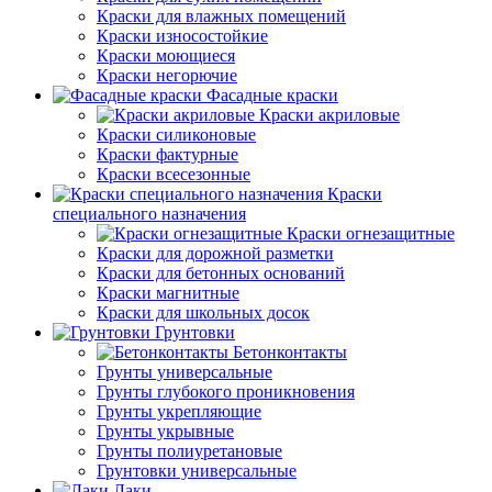
Краски для влажных помещений
Краски износостойкие
Краски моющиеся
Краски негорючие
Фасадные краски
Краски акриловые
Краски силиконовые
Краски фактурные
Краски всесезонные
Краски
специального назначения
Краски огнезащитные
Краски для дорожной разметки
Краски для бетонных оснований
Краски магнитные
Краски для школьных досок
Грунтовки
Бетонконтакты
Грунты универсальные
Грунты глубокого проникновения
Грунты укрепляющие
Грунты укрывные
Грунты полиуретановые
Грунтовки универсальные
Лаки