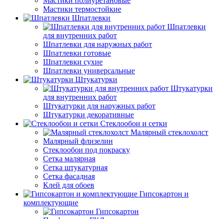
Мастики полиуретановые
Мастики термостойкие
Шпатлевки
Шпатлевки
для внутренних работ
Шпатлевки для наружных работ
Шпатлевки готовые
Шпатлевки сухие
Шпатлевки универсальные
Штукатурки
Штукатурки
для внутренних работ
Штукатурки для наружных работ
Штукатурки декоративные
Стеклообои и сетки
Малярный стеклохолст
Малярный флизелин
Стеклообои под покраску
Сетка малярная
Сетка штукатурная
Сетка фасадная
Клей для обоев
Гипсокартон и
комплектующие
Гипсокартон