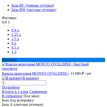
База BС (темные оттенки)
База BW (светлые оттенки)
Фасовка:
0,9 л
0,9 л
2,25 л
2,5 л
9 л
4,5 л
1 л
Новинка
Быстрый
просмотр
Краска акриловая MONTO OVALDINE+
13 680 ₽
/ шт
В корзину
Подробнее
Купить в 1 клик
Сравнение
В избранное
Под заказ
База под колеровку:
База А (светлые оттенки)