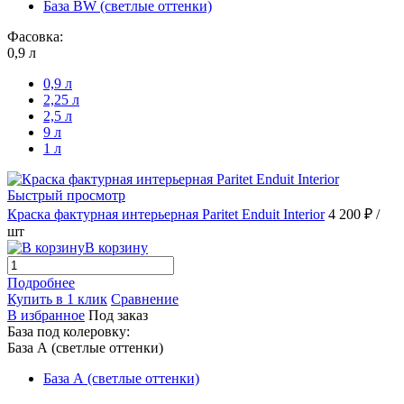
База BW (светлые оттенки)
Фасовка:
0,9 л
0,9 л
2,25 л
2,5 л
9 л
1 л
Быстрый просмотр
Краска фактурная интерьерная Paritet Enduit Interior
4 200 ₽
/
шт
В корзину
Подробнее
Купить в 1 клик
Сравнение
В избранное
Под заказ
База под колеровку:
База А (светлые оттенки)
База А (светлые оттенки)