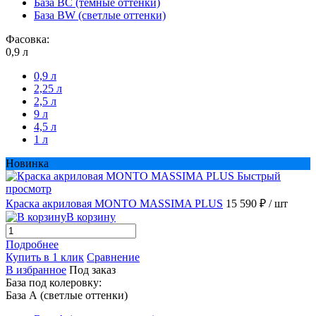
База BС (темные оттенки)
База BW (светлые оттенки)
Фасовка:
0,9 л
0,9 л
2,25 л
2,5 л
9 л
4,5 л
1 л
Новинка
Быстрый
просмотр
Краска акриловая MONTO MASSIMA PLUS
15 590 ₽
/ шт
В корзину
Подробнее
Купить в 1 клик
Сравнение
В избранное
Под заказ
База под колеровку:
База А (светлые оттенки)