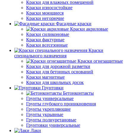
Краски для влажных помещений
Краски износостойкие
Краски моющиеся
Краски негорючие
Фасадные краски
Краски акриловые
Краски силиконовые
Краски фактурные
Краски всесезонные
Краски
специального назначения
Краски огнезащитные
Краски для дорожной разметки
Краски для бетонных оснований
Краски магнитные
Краски для школьных досок
Грунтовки
Бетонконтакты
Грунты универсальные
Грунты глубокого проникновения
Грунты укрепляющие
Грунты укрывные
Грунты полиуретановые
Грунтовки универсальные
Лаки