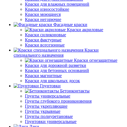
Краски для влажных помещений
Краски износостойкие
Краски моющиеся
Краски негорючие
Фасадные краски
Краски акриловые
Краски силиконовые
Краски фактурные
Краски всесезонные
Краски
специального назначения
Краски огнезащитные
Краски для дорожной разметки
Краски для бетонных оснований
Краски магнитные
Краски для школьных досок
Грунтовки
Бетонконтакты
Грунты универсальные
Грунты глубокого проникновения
Грунты укрепляющие
Грунты укрывные
Грунты полиуретановые
Грунтовки универсальные
Лаки