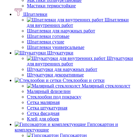
Мастики полиуретановые
Мастики термостойкие
Шпатлевки
Шпатлевки
для внутренних работ
Шпатлевки для наружных работ
Шпатлевки готовые
Шпатлевки сухие
Шпатлевки универсальные
Штукатурки
Штукатурки
для внутренних работ
Штукатурки для наружных работ
Штукатурки декоративные
Стеклообои и сетки
Малярный стеклохолст
Малярный флизелин
Стеклообои под покраску
Сетка малярная
Сетка штукатурная
Сетка фасадная
Клей для обоев
Гипсокартон и
комплектующие
Гипсокартон