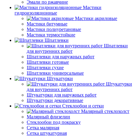
Эмали по ржавчине
Мастики
гидроизоляционные
Мастики акриловые
Мастики битумные
Мастики полиуретановые
Мастики термостойкие
Шпатлевки
Шпатлевки
для внутренних работ
Шпатлевки для наружных работ
Шпатлевки готовые
Шпатлевки сухие
Шпатлевки универсальные
Штукатурки
Штукатурки
для внутренних работ
Штукатурки для наружных работ
Штукатурки декоративные
Стеклообои и сетки
Малярный стеклохолст
Малярный флизелин
Стеклообои под покраску
Сетка малярная
Сетка штукатурная