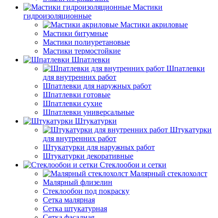
Мастики
гидроизоляционные
Мастики акриловые
Мастики битумные
Мастики полиуретановые
Мастики термостойкие
Шпатлевки
Шпатлевки
для внутренних работ
Шпатлевки для наружных работ
Шпатлевки готовые
Шпатлевки сухие
Шпатлевки универсальные
Штукатурки
Штукатурки
для внутренних работ
Штукатурки для наружных работ
Штукатурки декоративные
Стеклообои и сетки
Малярный стеклохолст
Малярный флизелин
Стеклообои под покраску
Сетка малярная
Сетка штукатурная
Сетка фасадная