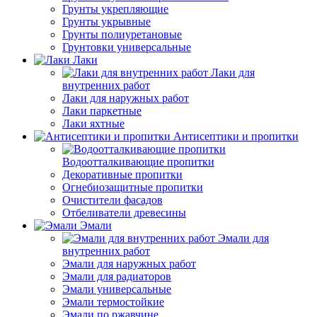
Грунты укрепляющие
Грунты укрывные
Грунты полиуретановые
Грунтовки универсальные
Лаки
Лаки для
внутренних работ
Лаки для наружных работ
Лаки паркетные
Лаки яхтные
Антисептики и пропитки
Водоотталкивающие пропитки
Декоративные пропитки
Огнебиозащитные пропитки
Очистители фасадов
Отбеливатели древесины
Эмали
Эмали для
внутренних работ
Эмали для наружных работ
Эмали для радиаторов
Эмали универсальные
Эмали термостойкие
Эмали по ржавчине