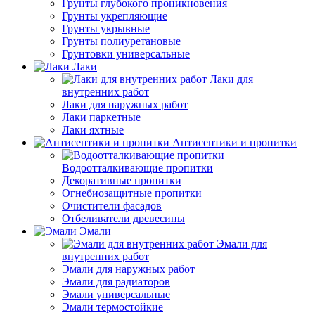
Грунты глубокого проникновения
Грунты укрепляющие
Грунты укрывные
Грунты полиуретановые
Грунтовки универсальные
Лаки
Лаки для
внутренних работ
Лаки для наружных работ
Лаки паркетные
Лаки яхтные
Антисептики и пропитки
Водоотталкивающие пропитки
Декоративные пропитки
Огнебиозащитные пропитки
Очистители фасадов
Отбеливатели древесины
Эмали
Эмали для
внутренних работ
Эмали для наружных работ
Эмали для радиаторов
Эмали универсальные
Эмали термостойкие