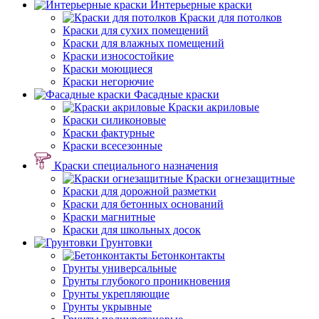
Интерьерные краски
Краски для потолков
Краски для сухих помещений
Краски для влажных помещений
Краски износостойкие
Краски моющиеся
Краски негорючие
Фасадные краски
Краски акриловые
Краски силиконовые
Краски фактурные
Краски всесезонные
Краски специального назначения
Краски огнезащитные
Краски для дорожной разметки
Краски для бетонных оснований
Краски магнитные
Краски для школьных досок
Грунтовки
Бетонконтакты
Грунты универсальные
Грунты глубокого проникновения
Грунты укрепляющие
Грунты укрывные