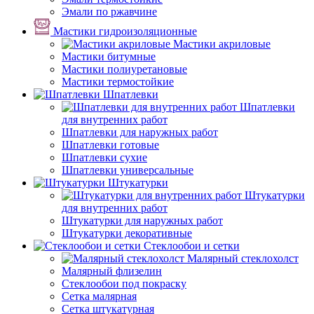
Эмали по ржавчине
Мастики гидроизоляционные
Мастики акриловые
Мастики битумные
Мастики полиуретановые
Мастики термостойкие
Шпатлевки
Шпатлевки
для внутренних работ
Шпатлевки для наружных работ
Шпатлевки готовые
Шпатлевки сухие
Шпатлевки универсальные
Штукатурки
Штукатурки
для внутренних работ
Штукатурки для наружных работ
Штукатурки декоративные
Стеклообои и сетки
Малярный стеклохолст
Малярный флизелин
Стеклообои под покраску
Сетка малярная
Сетка штукатурная