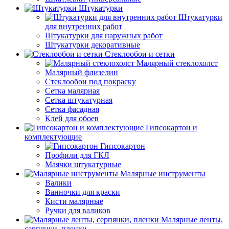
Штукатурки
Штукатурки
для внутренних работ
Штукатурки для наружных работ
Штукатурки декоративные
Стеклообои и сетки
Малярный стеклохолст
Малярный флизелин
Стеклообои под покраску
Сетка малярная
Сетка штукатурная
Сетка фасадная
Клей для обоев
Гипсокартон и
комплектующие
Гипсокартон
Профили для ГКЛ
Маячки штукатурные
Малярные инструменты
Валики
Ванночки для краски
Кисти малярные
Ручки для валиков
Малярные ленты,
серпянки, пленки