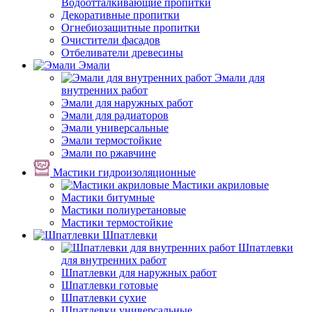
Водоотталкивающие пропитки
Декоративные пропитки
Огнебиозащитные пропитки
Очистители фасадов
Отбеливатели древесины
Эмали
Эмали для
внутренних работ
Эмали для наружных работ
Эмали для радиаторов
Эмали универсальные
Эмали термостойкие
Эмали по ржавчине
Мастики гидроизоляционные
Мастики акриловые
Мастики битумные
Мастики полиуретановые
Мастики термостойкие
Шпатлевки
Шпатлевки
для внутренних работ
Шпатлевки для наружных работ
Шпатлевки готовые
Шпатлевки сухие
Шпатлевки универсальные