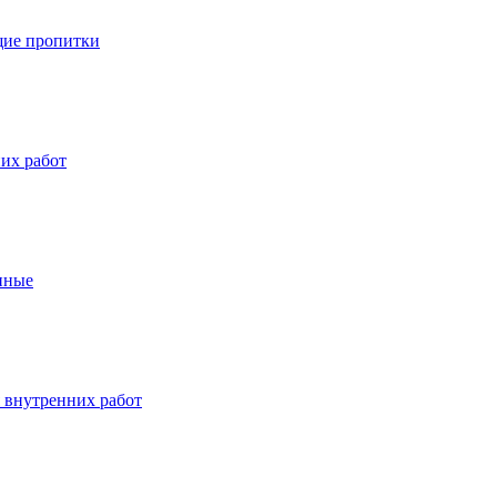
ие пропитки
их работ
нные
 внутренних работ