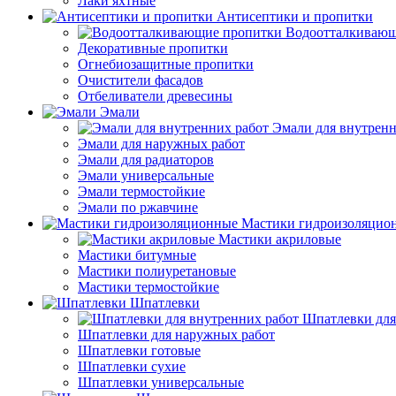
Лаки яхтные
Антисептики и пропитки
Водоотталкивающ
Декоративные пропитки
Огнебиозащитные пропитки
Очистители фасадов
Отбеливатели древесины
Эмали
Эмали для внутренн
Эмали для наружных работ
Эмали для радиаторов
Эмали универсальные
Эмали термостойкие
Эмали по ржавчине
Мастики гидроизоляцио
Мастики акриловые
Мастики битумные
Мастики полиуретановые
Мастики термостойкие
Шпатлевки
Шпатлевки для
Шпатлевки для наружных работ
Шпатлевки готовые
Шпатлевки сухие
Шпатлевки универсальные