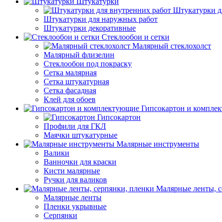
Штукатурки
Штукатурки д
Штукатурки для наружных работ
Штукатурки декоративные
Стеклообои и сетки
Малярный стеклохолст
Малярный флизелин
Стеклообои под покраску
Сетка малярная
Сетка штукатурная
Сетка фасадная
Клей для обоев
Гипсокартон и компле
Гипсокартон
Профили для ГКЛ
Маячки штукатурные
Малярные инструменты
Валики
Ванночки для краски
Кисти малярные
Ручки для валиков
Малярные ленты, с
Малярные ленты
Пленки укрывные
Серпянки