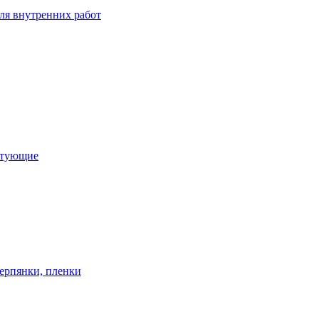
ля внутренних работ
ктующие
ерпянки, пленки