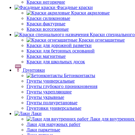
Краски негорючие
Фасадные краски
Краски акриловые
Краски силиконовые
Краски фактурные
Краски всесезонные
Краски специального
Краски огнезащитные
Краски для дорожной разметки
Краски для бетонных оснований
Краски магнитные
Краски для школьных досок
Грунтовки
Бетонконтакты
Грунты универсальные
Грунты глубокого проникновения
Грунты укрепляющие
Грунты укрывные
Грунты полиуретановые
Грунтовки универсальные
Лаки
Лаки для внутренних
Лаки для наружных работ
Лаки паркетные