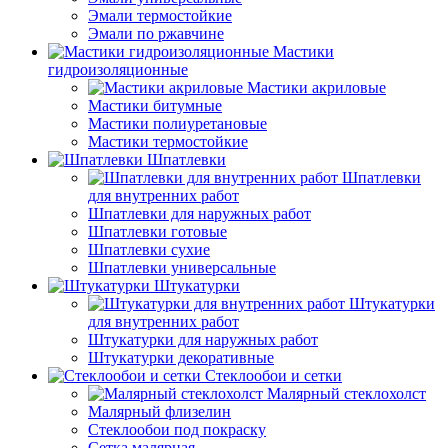
Эмали термостойкие
Эмали по ржавчине
Мастики
гидроизоляционные
Мастики акриловые
Мастики битумные
Мастики полиуретановые
Мастики термостойкие
Шпатлевки
Шпатлевки
для внутренних работ
Шпатлевки для наружных работ
Шпатлевки готовые
Шпатлевки сухие
Шпатлевки универсальные
Штукатурки
Штукатурки
для внутренних работ
Штукатурки для наружных работ
Штукатурки декоративные
Стеклообои и сетки
Малярный стеклохолст
Малярный флизелин
Стеклообои под покраску
Сетка малярная