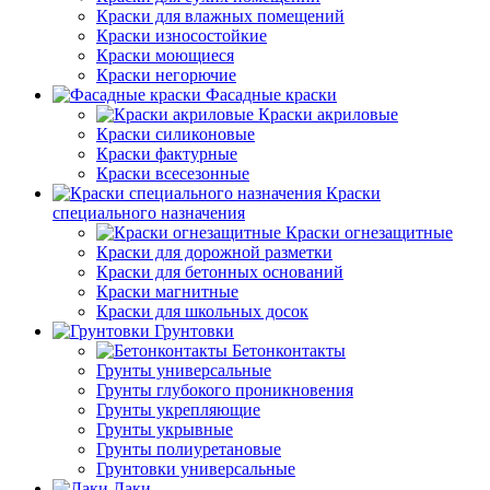
Краски для влажных помещений
Краски износостойкие
Краски моющиеся
Краски негорючие
Фасадные краски
Краски акриловые
Краски силиконовые
Краски фактурные
Краски всесезонные
Краски
специального назначения
Краски огнезащитные
Краски для дорожной разметки
Краски для бетонных оснований
Краски магнитные
Краски для школьных досок
Грунтовки
Бетонконтакты
Грунты универсальные
Грунты глубокого проникновения
Грунты укрепляющие
Грунты укрывные
Грунты полиуретановые
Грунтовки универсальные
Лаки