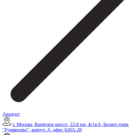
Аккаунт
г. Москва, Киевское шоссе, 22-й км, 4с1кА, Бизнес-парк
"Румянцево", корпус А, офис 620А-28