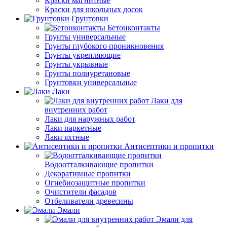
Краски магнитные
Краски для школьных досок
Грунтовки
Бетонконтакты
Грунты универсальные
Грунты глубокого проникновения
Грунты укрепляющие
Грунты укрывные
Грунты полиуретановые
Грунтовки универсальные
Лаки
Лаки для
внутренних работ
Лаки для наружных работ
Лаки паркетные
Лаки яхтные
Антисептики и пропитки
Водоотталкивающие пропитки
Декоративные пропитки
Огнебиозащитные пропитки
Очистители фасадов
Отбеливатели древесины
Эмали
Эмали для