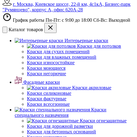
г. Москва, Киевское шоссе, 22-й км, 4с1кА, Бизнес-парк
"Румянцево", корпус А, офис 620А-28
График работы Пн-Пт: с 9:00 до 18:00 Сб-Вс: Выходной
Каталог товаров
Интерьерные краски
Краски для потолков
Краски для сухих помещений
Краски для влажных помещений
Краски износостойкие
Краски моющиеся
Краски негорючие
Фасадные краски
Краски акриловые
Краски силиконовые
Краски фактурные
Краски всесезонные
Краски
специального назначения
Краски огнезащитные
Краски для дорожной разметки
Краски для бетонных оснований