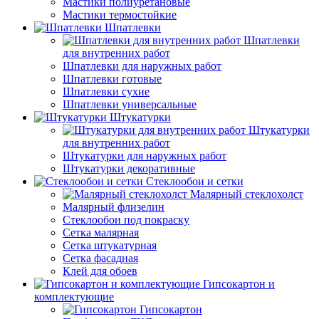
Мастики полиуретановые
Мастики термостойкие
Шпатлевки
Шпатлевки
для внутренних работ
Шпатлевки для наружных работ
Шпатлевки готовые
Шпатлевки сухие
Шпатлевки универсальные
Штукатурки
Штукатурки
для внутренних работ
Штукатурки для наружных работ
Штукатурки декоративные
Стеклообои и сетки
Малярный стеклохолст
Малярный флизелин
Стеклообои под покраску
Сетка малярная
Сетка штукатурная
Сетка фасадная
Клей для обоев
Гипсокартон и
комплектующие
Гипсокартон