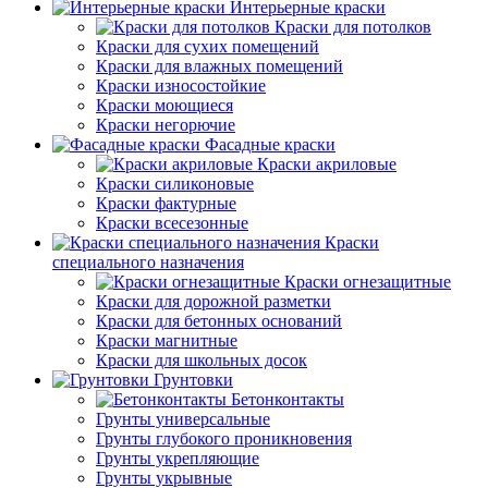
Интерьерные краски
Краски для потолков
Краски для сухих помещений
Краски для влажных помещений
Краски износостойкие
Краски моющиеся
Краски негорючие
Фасадные краски
Краски акриловые
Краски силиконовые
Краски фактурные
Краски всесезонные
Краски
специального назначения
Краски огнезащитные
Краски для дорожной разметки
Краски для бетонных оснований
Краски магнитные
Краски для школьных досок
Грунтовки
Бетонконтакты
Грунты универсальные
Грунты глубокого проникновения
Грунты укрепляющие
Грунты укрывные