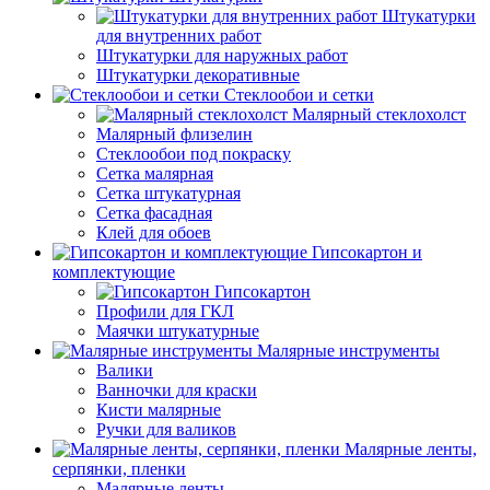
Штукатурки
для внутренних работ
Штукатурки для наружных работ
Штукатурки декоративные
Стеклообои и сетки
Малярный стеклохолст
Малярный флизелин
Стеклообои под покраску
Сетка малярная
Сетка штукатурная
Сетка фасадная
Клей для обоев
Гипсокартон и
комплектующие
Гипсокартон
Профили для ГКЛ
Маячки штукатурные
Малярные инструменты
Валики
Ванночки для краски
Кисти малярные
Ручки для валиков
Малярные ленты,
серпянки, пленки
Малярные ленты