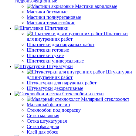
гидроизоляционные
Мастики акриловые
Мастики битумные
Мастики полиуретановые
Мастики термостойкие
Шпатлевки
Шпатлевки
для внутренних работ
Шпатлевки для наружных работ
Шпатлевки готовые
Шпатлевки сухие
Шпатлевки универсальные
Штукатурки
Штукатурки
для внутренних работ
Штукатурки для наружных работ
Штукатурки декоративные
Стеклообои и сетки
Малярный стеклохолст
Малярный флизелин
Стеклообои под покраску
Сетка малярная
Сетка штукатурная
Сетка фасадная
Клей для обоев