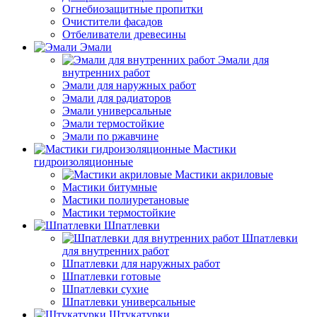
Огнебиозащитные пропитки
Очистители фасадов
Отбеливатели древесины
Эмали
Эмали для
внутренних работ
Эмали для наружных работ
Эмали для радиаторов
Эмали универсальные
Эмали термостойкие
Эмали по ржавчине
Мастики
гидроизоляционные
Мастики акриловые
Мастики битумные
Мастики полиуретановые
Мастики термостойкие
Шпатлевки
Шпатлевки
для внутренних работ
Шпатлевки для наружных работ
Шпатлевки готовые
Шпатлевки сухие
Шпатлевки универсальные
Штукатурки