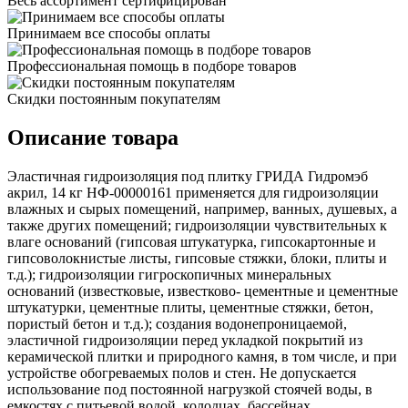
Весь ассортимент сертифицирован
Принимаем все способы оплаты
Профессиональная помощь в подборе товаров
Скидки постоянным покупателям
Описание товара
Эластичная гидроизоляция под плитку ГРИДА Гидромэб
акрил, 14 кг НФ-00000161 применяется для гидроизоляции
влажных и сырых помещений, например, ванных, душевых, а
также других помещений; гидроизоляции чувствительных к
влаге оснований (гипсовая штукатурка, гипсокартонные и
гипсоволокнистые листы, гипсовые стяжки, блоки, плиты и
т.д.); гидроизоляции гигроскопичных минеральных
оснований (известковые, известково- цементные и цементные
штукатурки, цементные плиты, цементные стяжки, бетон,
пористый бетон и т.д.); создания водонепроницаемой,
эластичной гидроизоляции перед укладкой покрытий из
керамической плитки и природного камня, в том числе, и при
устройстве обогреваемых полов и стен. Не допускается
использование под постоянной нагрузкой стоячей воды, в
емкостях с питьевой водой, колодцах, бассейнах.