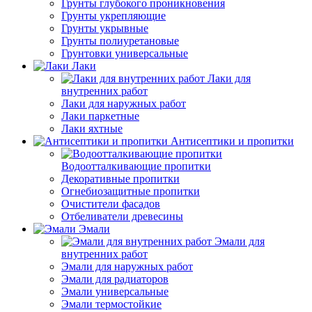
Грунты глубокого проникновения
Грунты укрепляющие
Грунты укрывные
Грунты полиуретановые
Грунтовки универсальные
Лаки
Лаки для
внутренних работ
Лаки для наружных работ
Лаки паркетные
Лаки яхтные
Антисептики и пропитки
Водоотталкивающие пропитки
Декоративные пропитки
Огнебиозащитные пропитки
Очистители фасадов
Отбеливатели древесины
Эмали
Эмали для
внутренних работ
Эмали для наружных работ
Эмали для радиаторов
Эмали универсальные
Эмали термостойкие