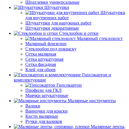
Шпатлевки универсальные
Штукатурки
Штукатурки
для внутренних работ
Штукатурки для наружных работ
Штукатурки декоративные
Стеклообои и сетки
Малярный стеклохолст
Малярный флизелин
Стеклообои под покраску
Сетка малярная
Сетка штукатурная
Сетка фасадная
Клей для обоев
Гипсокартон и
комплектующие
Гипсокартон
Профили для ГКЛ
Маячки штукатурные
Малярные инструменты
Валики
Ванночки для краски
Кисти малярные
Ручки для валиков
Малярные ленты,