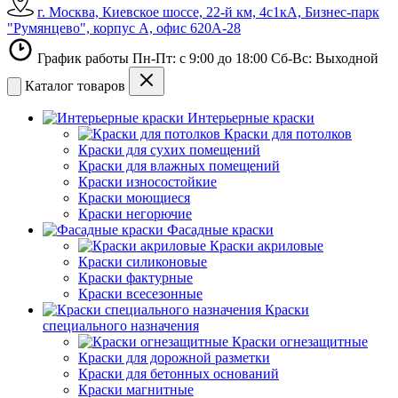
г. Москва, Киевское шоссе, 22-й км, 4с1кА, Бизнес-парк
"Румянцево", корпус А, офис 620А-28
График работы Пн-Пт: с 9:00 до 18:00 Сб-Вс: Выходной
Каталог товаров
Интерьерные краски
Краски для потолков
Краски для сухих помещений
Краски для влажных помещений
Краски износостойкие
Краски моющиеся
Краски негорючие
Фасадные краски
Краски акриловые
Краски силиконовые
Краски фактурные
Краски всесезонные
Краски
специального назначения
Краски огнезащитные
Краски для дорожной разметки
Краски для бетонных оснований
Краски магнитные