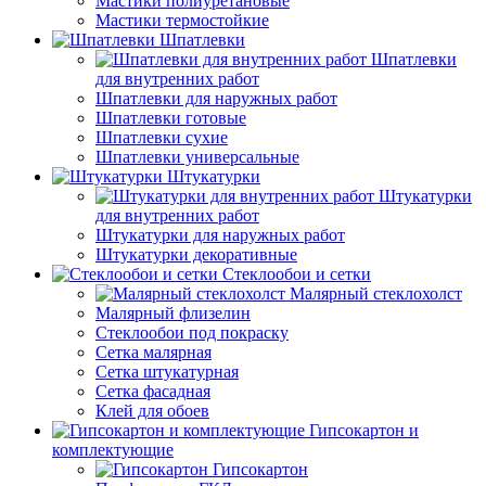
Мастики полиуретановые
Мастики термостойкие
Шпатлевки
Шпатлевки
для внутренних работ
Шпатлевки для наружных работ
Шпатлевки готовые
Шпатлевки сухие
Шпатлевки универсальные
Штукатурки
Штукатурки
для внутренних работ
Штукатурки для наружных работ
Штукатурки декоративные
Стеклообои и сетки
Малярный стеклохолст
Малярный флизелин
Стеклообои под покраску
Сетка малярная
Сетка штукатурная
Сетка фасадная
Клей для обоев
Гипсокартон и
комплектующие
Гипсокартон