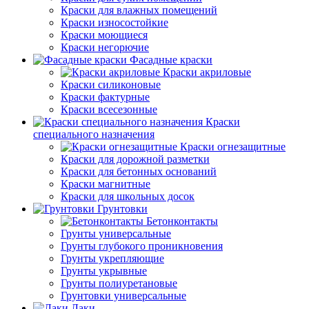
Краски для влажных помещений
Краски износостойкие
Краски моющиеся
Краски негорючие
Фасадные краски
Краски акриловые
Краски силиконовые
Краски фактурные
Краски всесезонные
Краски
специального назначения
Краски огнезащитные
Краски для дорожной разметки
Краски для бетонных оснований
Краски магнитные
Краски для школьных досок
Грунтовки
Бетонконтакты
Грунты универсальные
Грунты глубокого проникновения
Грунты укрепляющие
Грунты укрывные
Грунты полиуретановые
Грунтовки универсальные
Лаки