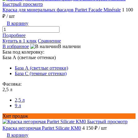
Быстрый просмотр
Краска для минеральных фасадов Paritet Façade Minérale
1 100
₽
/ шт
В корзину
Подробнее
Купить в 1 клик
Сравнение
В избранное
В наличии
База под колеровку:
База А (светлые оттенки)
База А (светлые оттенки)
База С (темные оттенки)
Фасовка:
2,5 л
2,5 л
9 л
Хит продаж
Быстрый просмотр
Краска негорючая Paritet Silicate КМ0
4 150 ₽
/ шт
В корзину