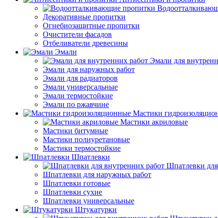
Водоотталкивающ
Декоративные пропитки
Огнебиозащитные пропитки
Очистители фасадов
Отбеливатели древесины
Эмали
Эмали для внутренн
Эмали для наружных работ
Эмали для радиаторов
Эмали универсальные
Эмали термостойкие
Эмали по ржавчине
Мастики гидроизоляцио
Мастики акриловые
Мастики битумные
Мастики полиуретановые
Мастики термостойкие
Шпатлевки
Шпатлевки для
Шпатлевки для наружных работ
Шпатлевки готовые
Шпатлевки сухие
Шпатлевки универсальные
Штукатурки