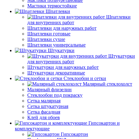
Мастики полиуретановые
Мастики термостойкие
Шпатлевки
Шпатлевки
для внутренних работ
Шпатлевки для наружных работ
Шпатлевки готовые
Шпатлевки сухие
Шпатлевки универсальные
Штукатурки
Штукатурки
для внутренних работ
Штукатурки для наружных работ
Штукатурки декоративные
Стеклообои и сетки
Малярный стеклохолст
Малярный флизелин
Стеклообои под покраску
Сетка малярная
Сетка штукатурная
Сетка фасадная
Клей для обоев
Гипсокартон и
комплектующие
Гипсокартон