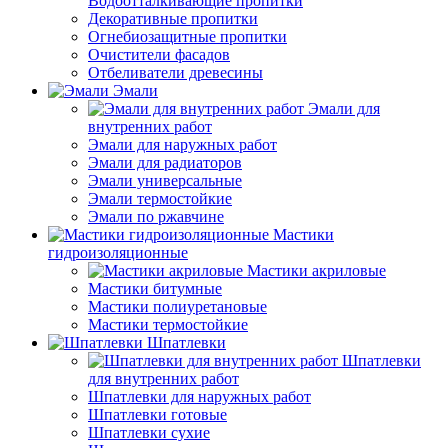
Водоотталкивающие пропитки
Декоративные пропитки
Огнебиозащитные пропитки
Очистители фасадов
Отбеливатели древесины
Эмали
Эмали для
внутренних работ
Эмали для наружных работ
Эмали для радиаторов
Эмали универсальные
Эмали термостойкие
Эмали по ржавчине
Мастики
гидроизоляционные
Мастики акриловые
Мастики битумные
Мастики полиуретановые
Мастики термостойкие
Шпатлевки
Шпатлевки
для внутренних работ
Шпатлевки для наружных работ
Шпатлевки готовые
Шпатлевки сухие