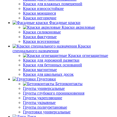
Краски для влажных помещений
Краски износостойкие
Краски моющиеся
Краски негорючие
Фасадные краски
Краски акриловые
Краски силиконовые
Краски фактурные
Краски всесезонные
Краски
специального назначения
Краски огнезащитные
Краски для дорожной разметки
Краски для бетонных оснований
Краски магнитные
Краски для школьных досок
Грунтовки
Бетонконтакты
Грунты универсальные
Грунты глубокого проникновения
Грунты укрепляющие
Грунты укрывные
Грунты полиуретановые
Грунтовки универсальные
Лаки