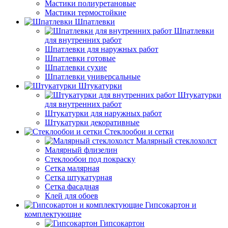
Мастики полиуретановые
Мастики термостойкие
Шпатлевки
Шпатлевки
для внутренних работ
Шпатлевки для наружных работ
Шпатлевки готовые
Шпатлевки сухие
Шпатлевки универсальные
Штукатурки
Штукатурки
для внутренних работ
Штукатурки для наружных работ
Штукатурки декоративные
Стеклообои и сетки
Малярный стеклохолст
Малярный флизелин
Стеклообои под покраску
Сетка малярная
Сетка штукатурная
Сетка фасадная
Клей для обоев
Гипсокартон и
комплектующие
Гипсокартон