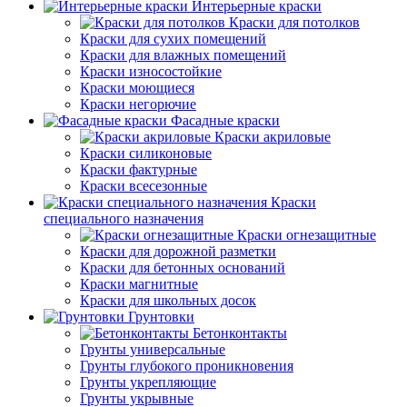
Интерьерные краски
Краски для потолков
Краски для сухих помещений
Краски для влажных помещений
Краски износостойкие
Краски моющиеся
Краски негорючие
Фасадные краски
Краски акриловые
Краски силиконовые
Краски фактурные
Краски всесезонные
Краски
специального назначения
Краски огнезащитные
Краски для дорожной разметки
Краски для бетонных оснований
Краски магнитные
Краски для школьных досок
Грунтовки
Бетонконтакты
Грунты универсальные
Грунты глубокого проникновения
Грунты укрепляющие
Грунты укрывные