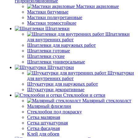
гидроизоляционные
Мастики акриловые
Мастики битумные
Мастики полиуретановые
Мастики термостойкие
Шпатлевки
Шпатлевки
для внутренних работ
Шпатлевки для наружных работ
Шпатлевки готовые
Шпатлевки сухие
Шпатлевки универсальные
Штукатурки
Штукатурки
для внутренних работ
Штукатурки для наружных работ
Штукатурки декоративные
Стеклообои и сетки
Малярный стеклохолст
Малярный флизелин
Стеклообои под покраску
Сетка малярная
Сетка штукатурная
Сетка фасадная
Клей для обоев