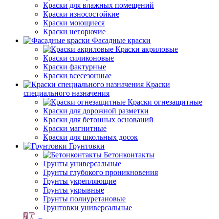
Краски для влажных помещений
Краски износостойкие
Краски моющиеся
Краски негорючие
Фасадные краски
Краски акриловые
Краски силиконовые
Краски фактурные
Краски всесезонные
Краски
специального назначения
Краски огнезащитные
Краски для дорожной разметки
Краски для бетонных оснований
Краски магнитные
Краски для школьных досок
Грунтовки
Бетонконтакты
Грунты универсальные
Грунты глубокого проникновения
Грунты укрепляющие
Грунты укрывные
Грунты полиуретановые
Грунтовки универсальные