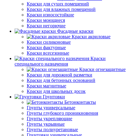
Краски для сухих помещений
Краски для влажных помещений
Краски износостойкие
Краски моющиеся
Краски негорючие
Фасадные краски
Краски акриловые
Краски силиконовые
Краски фактурные
Краски всесезонные
Краски
специального назначения
Краски огнезащитные
Краски для дорожной разметки
Краски для бетонных оснований
Краски магнитные
Краски для школьных досок
Грунтовки
Бетонконтакты
Грунты универсальные
Грунты глубокого проникновения
Грунты укрепляющие
Грунты укрывные
Грунты полиуретановые
Грунтовки универсальные