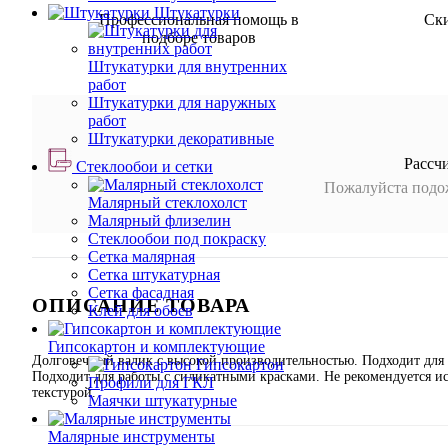
Штукатурки
Профессиональная помощь в
Ск
подборе товаров
Штукатурки для внутренних
работ
Штукатурки для наружных
работ
Штукатурки декоративные
Рассч
Стеклообои и сетки
Пожалуйста подож
Малярный стеклохолст
Малярный флизелин
Стеклообои под покраску
Сетка малярная
Сетка штукатурная
Сетка фасадная
ОПИСАНИЕ ТОВАРА
Клей для обоев
Гипсокартон и комплектующие
Долговечный валик с высокой производительностью. Подходит для 
Гипсокартон
Подходит для работы с силикатными красками. Не рекомендуется ис
Профили для ГКЛ
текстурой.
Маячки штукатурные
Малярные инструменты