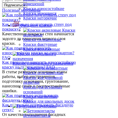
помещений
Краски износостойкие
Полезные материалы
Краски моющиеся
Краски негорючие
Как правильно подготовить стену под
Фасадные краски
покраску?
Краски
Качественная покраска стен начинается
акриловые
задолго до нанесения первого слоя
Краски силиконовые
краски.
Краски фактурные
Краски всесезонные
Как правильно наносить износостойкую
Краски специального назначения
краску на гипсокартон? FAQ
В статье разбираем основные этапы
Краски огнезащитные
работы, выбор инструментов,
Краски для дорожной
подготовку основания, грунтование,
разметки
нанесение слоёв и распространённые
Краски для бетонных
ошибки.
оснований
Краски магнитные
Краски для школьных досок
Как правильно использовать фасадную
Грунтовки
сетку?
От качества выполнения фасадных
Бетонконтакты