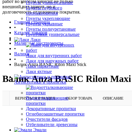
работ во многом зависит не только
Грунты универсальные
внешний вид здания, но и
Грунты глубокого
долговечность отделочного покрытия.
проникновения
Грунты укрепляющие
Главная страница
Грунты укрывные
•
Грунты полиуретановые
Каталог товаров
Грунтовки универсальные
•
Лаки
Малярные инструменты
•
Валики
Лаки для внутренних работ
•
Лаки для наружных работ
Валик Anza BASIC Rilon Maxi Stick
Лаки паркетные
Лаки яхтные
Валик Anza BASIC Rilon Maxi 
Антисептики и пропитки
Водоотталкивающие
ВЕРНУТЬСЯ В РАЗДЕЛ
ОБЗОР ТОВАРА
ОПИСАНИЕ
пропитки
Декоративные пропитки
Огнебиозащитные пропитки
Очистители фасадов
Отбеливатели древесины
Эмали