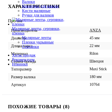
Валики
ХАРАКТЕРИСТИКИ
Ванночки для краски
Кисти малярные
Ручки для валиков
Прочие
Малярные ленты, серпянки,
ANZA
Производитель
пленки
Малярные ленты
45 мм
Диаметр
Пленки укрывные
22 мм
Длина ворса
Серпянки
Rilon
Материал
Хиты продаж
Рекомендуем
Швеция
Страна бренда
Новинки
Maxi Stick
Типоразмер
180 мм
Размер валика
10764
Артикул
ПОХОЖИЕ ТОВАРЫ (8)