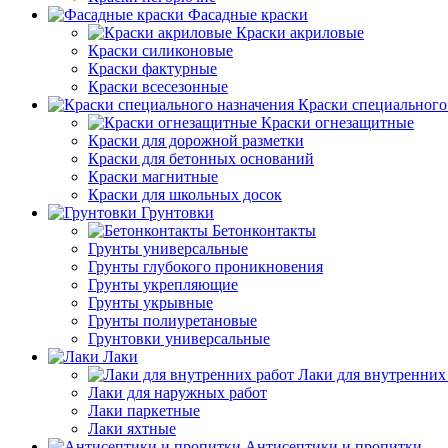
Фасадные краски
Краски акриловые
Краски силиконовые
Краски фактурные
Краски всесезонные
Краски специального
Краски огнезащитные
Краски для дорожной разметки
Краски для бетонных оснований
Краски магнитные
Краски для школьных досок
Грунтовки
Бетонконтакты
Грунты универсальные
Грунты глубокого проникновения
Грунты укрепляющие
Грунты укрывные
Грунты полиуретановые
Грунтовки универсальные
Лаки
Лаки для внутренних
Лаки для наружных работ
Лаки паркетные
Лаки яхтные
Антисептики и пропитки