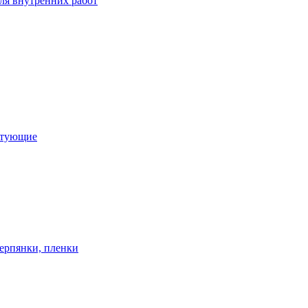
ля внутренних работ
ктующие
ерпянки, пленки