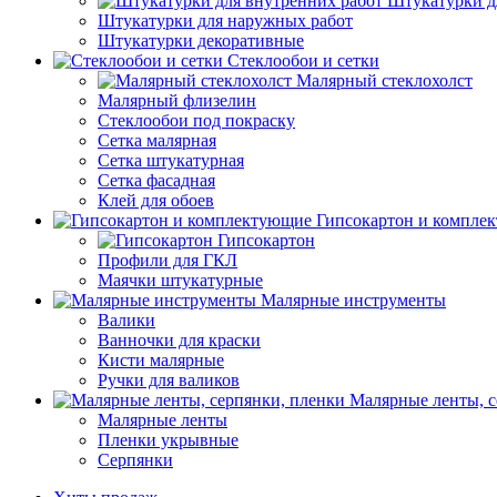
Штукатурки д
Штукатурки для наружных работ
Штукатурки декоративные
Стеклообои и сетки
Малярный стеклохолст
Малярный флизелин
Стеклообои под покраску
Сетка малярная
Сетка штукатурная
Сетка фасадная
Клей для обоев
Гипсокартон и компле
Гипсокартон
Профили для ГКЛ
Маячки штукатурные
Малярные инструменты
Валики
Ванночки для краски
Кисти малярные
Ручки для валиков
Малярные ленты, с
Малярные ленты
Пленки укрывные
Серпянки