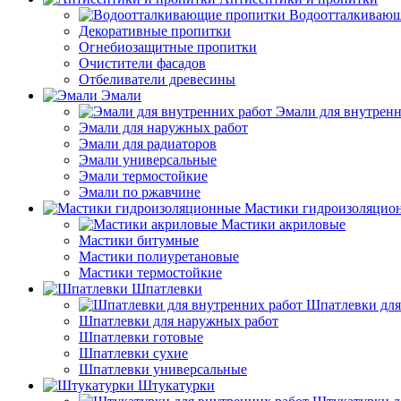
Водоотталкивающ
Декоративные пропитки
Огнебиозащитные пропитки
Очистители фасадов
Отбеливатели древесины
Эмали
Эмали для внутренн
Эмали для наружных работ
Эмали для радиаторов
Эмали универсальные
Эмали термостойкие
Эмали по ржавчине
Мастики гидроизоляцио
Мастики акриловые
Мастики битумные
Мастики полиуретановые
Мастики термостойкие
Шпатлевки
Шпатлевки для
Шпатлевки для наружных работ
Шпатлевки готовые
Шпатлевки сухие
Шпатлевки универсальные
Штукатурки