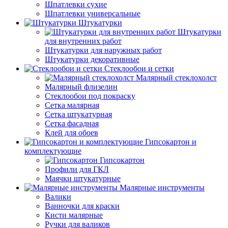
Шпатлевки сухие
Шпатлевки универсальные
Штукатурки
Штукатурки
для внутренних работ
Штукатурки для наружных работ
Штукатурки декоративные
Стеклообои и сетки
Малярный стеклохолст
Малярный флизелин
Стеклообои под покраску
Сетка малярная
Сетка штукатурная
Сетка фасадная
Клей для обоев
Гипсокартон и
комплектующие
Гипсокартон
Профили для ГКЛ
Маячки штукатурные
Малярные инструменты
Валики
Ванночки для краски
Кисти малярные
Ручки для валиков