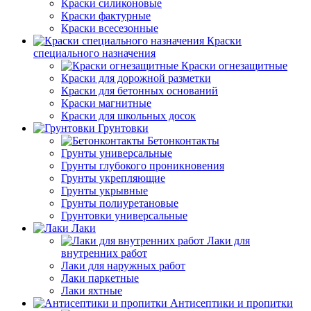
Краски силиконовые
Краски фактурные
Краски всесезонные
Краски
специального назначения
Краски огнезащитные
Краски для дорожной разметки
Краски для бетонных оснований
Краски магнитные
Краски для школьных досок
Грунтовки
Бетонконтакты
Грунты универсальные
Грунты глубокого проникновения
Грунты укрепляющие
Грунты укрывные
Грунты полиуретановые
Грунтовки универсальные
Лаки
Лаки для
внутренних работ
Лаки для наружных работ
Лаки паркетные
Лаки яхтные
Антисептики и пропитки