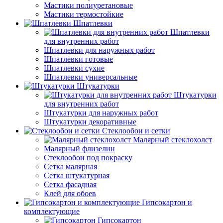
Мастики полиуретановые
Мастики термостойкие
Шпатлевки
Шпатлевки
для внутренних работ
Шпатлевки для наружных работ
Шпатлевки готовые
Шпатлевки сухие
Шпатлевки универсальные
Штукатурки
Штукатурки
для внутренних работ
Штукатурки для наружных работ
Штукатурки декоративные
Стеклообои и сетки
Малярный стеклохолст
Малярный флизелин
Стеклообои под покраску
Сетка малярная
Сетка штукатурная
Сетка фасадная
Клей для обоев
Гипсокартон и
комплектующие
Гипсокартон