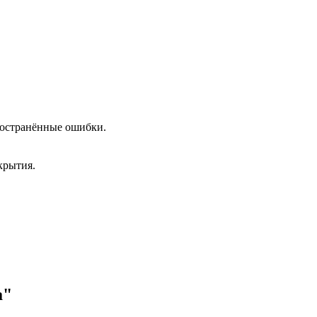
пространённые ошибки.
крытия.
а"