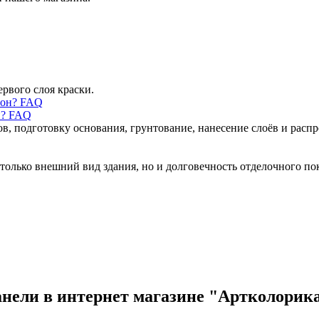
ервого слоя краски.
н? FAQ
ов, подготовку основания, грунтование, нанесение слоёв и рас
только внешний вид здания, но и долговечность отделочного по
анели в интернет магазине "Артколорик