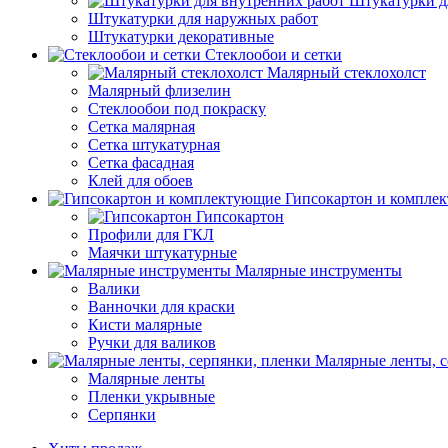
Штукатурки д
Штукатурки для наружных работ
Штукатурки декоративные
Стеклообои и сетки
Малярный стеклохолст
Малярный флизелин
Стеклообои под покраску
Сетка малярная
Сетка штукатурная
Сетка фасадная
Клей для обоев
Гипсокартон и компле
Гипсокартон
Профили для ГКЛ
Маячки штукатурные
Малярные инструменты
Валики
Ванночки для краски
Кисти малярные
Ручки для валиков
Малярные ленты, с
Малярные ленты
Пленки укрывные
Серпянки