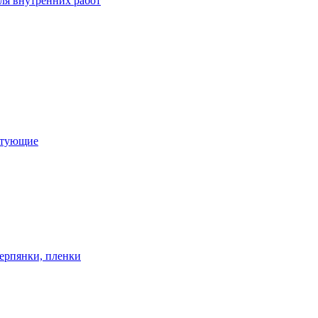
ля внутренних работ
ктующие
ерпянки, пленки