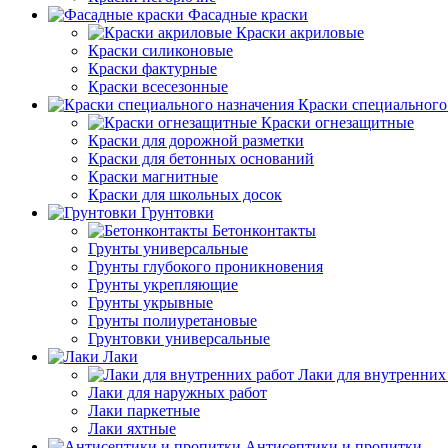
Фасадные краски
Краски акриловые
Краски силиконовые
Краски фактурные
Краски всесезонные
Краски специального
Краски огнезащитные
Краски для дорожной разметки
Краски для бетонных оснований
Краски магнитные
Краски для школьных досок
Грунтовки
Бетонконтакты
Грунты универсальные
Грунты глубокого проникновения
Грунты укрепляющие
Грунты укрывные
Грунты полиуретановые
Грунтовки универсальные
Лаки
Лаки для внутренних
Лаки для наружных работ
Лаки паркетные
Лаки яхтные
Антисептики и пропитки