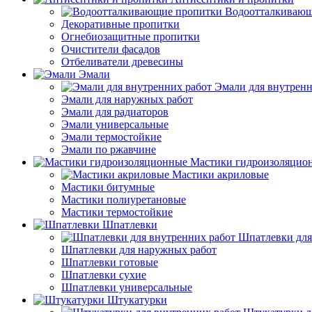
Водоотталкивающ
Декоративные пропитки
Огнебиозащитные пропитки
Очистители фасадов
Отбеливатели древесины
Эмали
Эмали для внутренн
Эмали для наружных работ
Эмали для радиаторов
Эмали универсальные
Эмали термостойкие
Эмали по ржавчине
Мастики гидроизоляцио
Мастики акриловые
Мастики битумные
Мастики полиуретановые
Мастики термостойкие
Шпатлевки
Шпатлевки для
Шпатлевки для наружных работ
Шпатлевки готовые
Шпатлевки сухие
Шпатлевки универсальные
Штукатурки