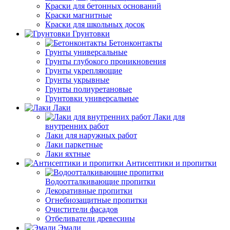
Краски для бетонных оснований
Краски магнитные
Краски для школьных досок
Грунтовки
Бетонконтакты
Грунты универсальные
Грунты глубокого проникновения
Грунты укрепляющие
Грунты укрывные
Грунты полиуретановые
Грунтовки универсальные
Лаки
Лаки для
внутренних работ
Лаки для наружных работ
Лаки паркетные
Лаки яхтные
Антисептики и пропитки
Водоотталкивающие пропитки
Декоративные пропитки
Огнебиозащитные пропитки
Очистители фасадов
Отбеливатели древесины
Эмали