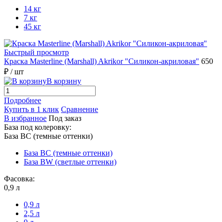
14 кг
7 кг
45 кг
Быстрый просмотр
Краска Masterline (Marshall) Akrikor "Силикон-акриловая"
650
₽
/ шт
В корзину
Подробнее
Купить в 1 клик
Сравнение
В избранное
Под заказ
База под колеровку:
База BС (темные оттенки)
База BС (темные оттенки)
База BW (светлые оттенки)
Фасовка:
0,9 л
0,9 л
2,5 л