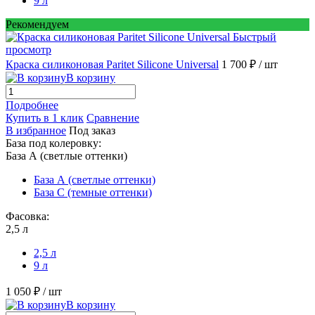
9 л
Рекомендуем
Быстрый
просмотр
Краска силиконовая Paritet Silicone Universal
1 700 ₽
/ шт
В корзину
Подробнее
Купить в 1 клик
Сравнение
В избранное
Под заказ
База под колеровку:
База А (светлые оттенки)
База А (светлые оттенки)
База С (темные оттенки)
Фасовка:
2,5 л
2,5 л
9 л
1 050 ₽
/ шт
В корзину