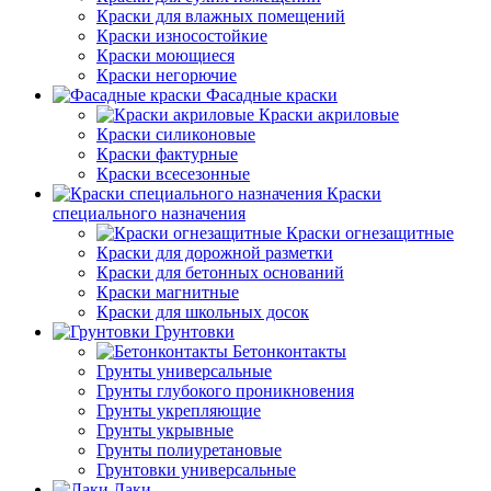
Краски для влажных помещений
Краски износостойкие
Краски моющиеся
Краски негорючие
Фасадные краски
Краски акриловые
Краски силиконовые
Краски фактурные
Краски всесезонные
Краски
специального назначения
Краски огнезащитные
Краски для дорожной разметки
Краски для бетонных оснований
Краски магнитные
Краски для школьных досок
Грунтовки
Бетонконтакты
Грунты универсальные
Грунты глубокого проникновения
Грунты укрепляющие
Грунты укрывные
Грунты полиуретановые
Грунтовки универсальные
Лаки