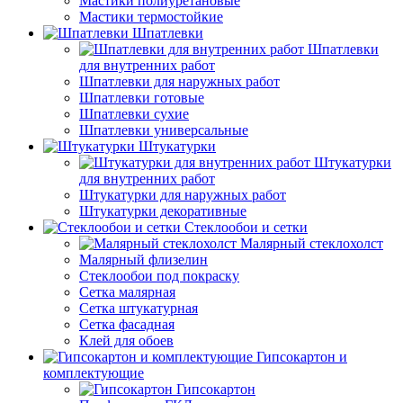
Мастики полиуретановые
Мастики термостойкие
Шпатлевки
Шпатлевки
для внутренних работ
Шпатлевки для наружных работ
Шпатлевки готовые
Шпатлевки сухие
Шпатлевки универсальные
Штукатурки
Штукатурки
для внутренних работ
Штукатурки для наружных работ
Штукатурки декоративные
Стеклообои и сетки
Малярный стеклохолст
Малярный флизелин
Стеклообои под покраску
Сетка малярная
Сетка штукатурная
Сетка фасадная
Клей для обоев
Гипсокартон и
комплектующие
Гипсокартон