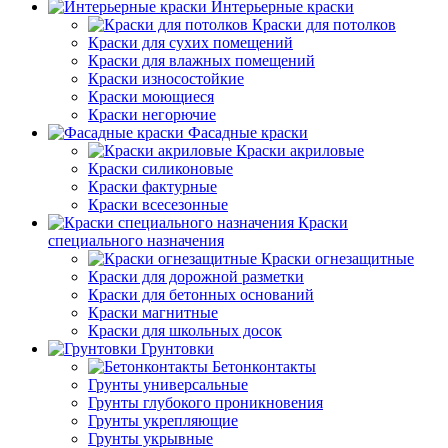
Интерьерные краски
Краски для потолков
Краски для сухих помещений
Краски для влажных помещений
Краски износостойкие
Краски моющиеся
Краски негорючие
Фасадные краски
Краски акриловые
Краски силиконовые
Краски фактурные
Краски всесезонные
Краски
специального назначения
Краски огнезащитные
Краски для дорожной разметки
Краски для бетонных оснований
Краски магнитные
Краски для школьных досок
Грунтовки
Бетонконтакты
Грунты универсальные
Грунты глубокого проникновения
Грунты укрепляющие
Грунты укрывные