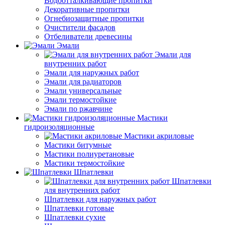
Водоотталкивающие пропитки
Декоративные пропитки
Огнебиозащитные пропитки
Очистители фасадов
Отбеливатели древесины
Эмали
Эмали для
внутренних работ
Эмали для наружных работ
Эмали для радиаторов
Эмали универсальные
Эмали термостойкие
Эмали по ржавчине
Мастики
гидроизоляционные
Мастики акриловые
Мастики битумные
Мастики полиуретановые
Мастики термостойкие
Шпатлевки
Шпатлевки
для внутренних работ
Шпатлевки для наружных работ
Шпатлевки готовые
Шпатлевки сухие