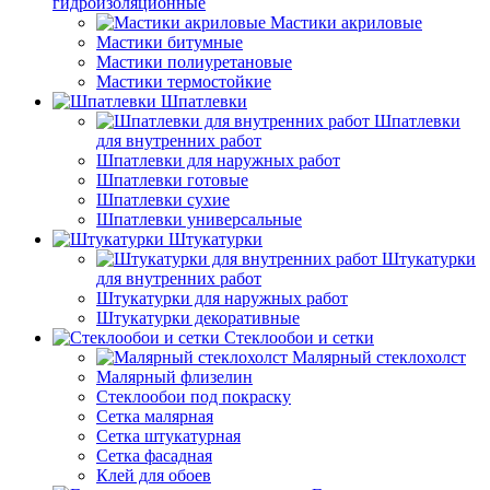
гидроизоляционные
Мастики акриловые
Мастики битумные
Мастики полиуретановые
Мастики термостойкие
Шпатлевки
Шпатлевки
для внутренних работ
Шпатлевки для наружных работ
Шпатлевки готовые
Шпатлевки сухие
Шпатлевки универсальные
Штукатурки
Штукатурки
для внутренних работ
Штукатурки для наружных работ
Штукатурки декоративные
Стеклообои и сетки
Малярный стеклохолст
Малярный флизелин
Стеклообои под покраску
Сетка малярная
Сетка штукатурная
Сетка фасадная
Клей для обоев