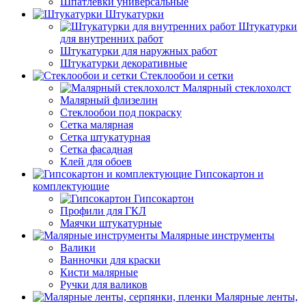
Шпатлевки универсальные
Штукатурки
Штукатурки
для внутренних работ
Штукатурки для наружных работ
Штукатурки декоративные
Стеклообои и сетки
Малярный стеклохолст
Малярный флизелин
Стеклообои под покраску
Сетка малярная
Сетка штукатурная
Сетка фасадная
Клей для обоев
Гипсокартон и
комплектующие
Гипсокартон
Профили для ГКЛ
Маячки штукатурные
Малярные инструменты
Валики
Ванночки для краски
Кисти малярные
Ручки для валиков
Малярные ленты,