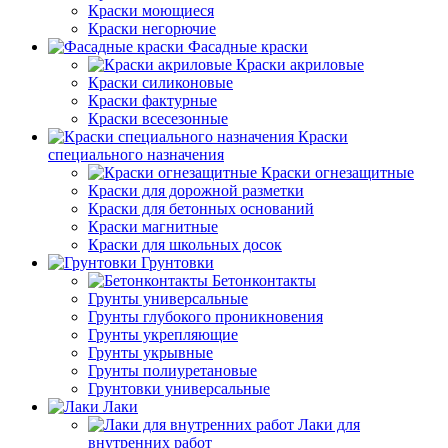
Краски моющиеся
Краски негорючие
Фасадные краски
Краски акриловые
Краски силиконовые
Краски фактурные
Краски всесезонные
Краски
специального назначения
Краски огнезащитные
Краски для дорожной разметки
Краски для бетонных оснований
Краски магнитные
Краски для школьных досок
Грунтовки
Бетонконтакты
Грунты универсальные
Грунты глубокого проникновения
Грунты укрепляющие
Грунты укрывные
Грунты полиуретановые
Грунтовки универсальные
Лаки
Лаки для
внутренних работ