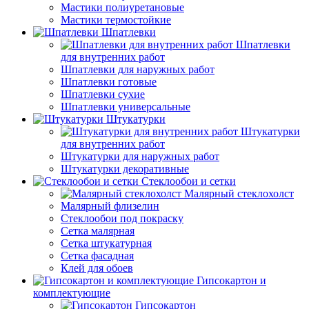
Мастики полиуретановые
Мастики термостойкие
Шпатлевки
Шпатлевки
для внутренних работ
Шпатлевки для наружных работ
Шпатлевки готовые
Шпатлевки сухие
Шпатлевки универсальные
Штукатурки
Штукатурки
для внутренних работ
Штукатурки для наружных работ
Штукатурки декоративные
Стеклообои и сетки
Малярный стеклохолст
Малярный флизелин
Стеклообои под покраску
Сетка малярная
Сетка штукатурная
Сетка фасадная
Клей для обоев
Гипсокартон и
комплектующие
Гипсокартон