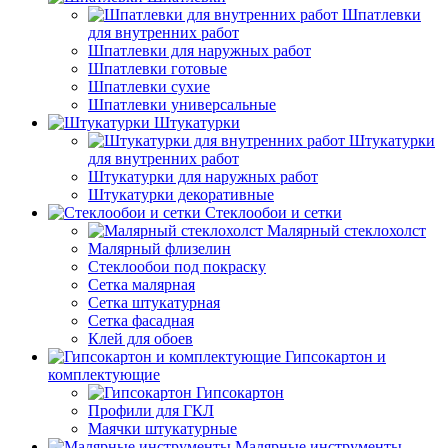
Шпатлевки
для внутренних работ
Шпатлевки для наружных работ
Шпатлевки готовые
Шпатлевки сухие
Шпатлевки универсальные
Штукатурки
Штукатурки
для внутренних работ
Штукатурки для наружных работ
Штукатурки декоративные
Стеклообои и сетки
Малярный стеклохолст
Малярный флизелин
Стеклообои под покраску
Сетка малярная
Сетка штукатурная
Сетка фасадная
Клей для обоев
Гипсокартон и
комплектующие
Гипсокартон
Профили для ГКЛ
Маячки штукатурные
Малярные инструменты