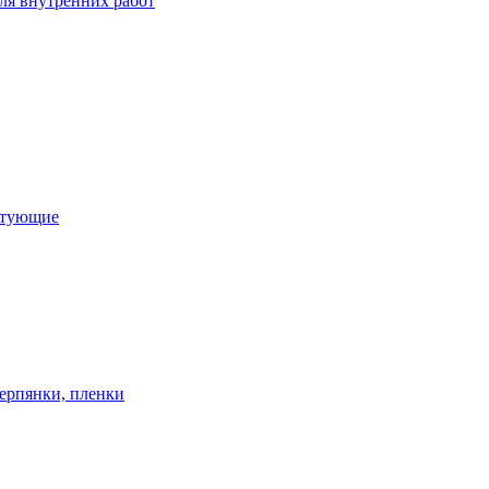
ля внутренних работ
ктующие
ерпянки, пленки