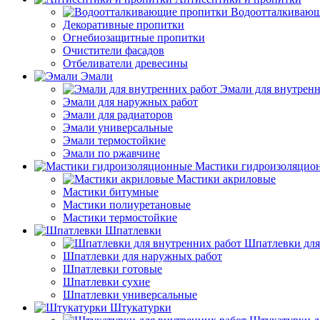
Водоотталкивающ
Декоративные пропитки
Огнебиозащитные пропитки
Очистители фасадов
Отбеливатели древесины
Эмали
Эмали для внутренн
Эмали для наружных работ
Эмали для радиаторов
Эмали универсальные
Эмали термостойкие
Эмали по ржавчине
Мастики гидроизоляцио
Мастики акриловые
Мастики битумные
Мастики полиуретановые
Мастики термостойкие
Шпатлевки
Шпатлевки для
Шпатлевки для наружных работ
Шпатлевки готовые
Шпатлевки сухие
Шпатлевки универсальные
Штукатурки