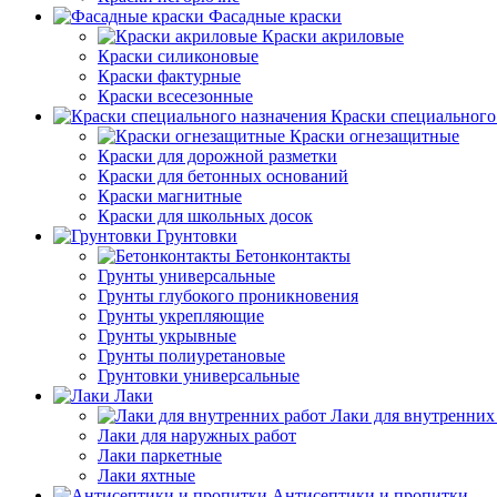
Фасадные краски
Краски акриловые
Краски силиконовые
Краски фактурные
Краски всесезонные
Краски специального
Краски огнезащитные
Краски для дорожной разметки
Краски для бетонных оснований
Краски магнитные
Краски для школьных досок
Грунтовки
Бетонконтакты
Грунты универсальные
Грунты глубокого проникновения
Грунты укрепляющие
Грунты укрывные
Грунты полиуретановые
Грунтовки универсальные
Лаки
Лаки для внутренних
Лаки для наружных работ
Лаки паркетные
Лаки яхтные
Антисептики и пропитки