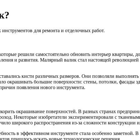
к?
 инструментов для ремонта и отделочных работ.
которые решили самостоятельно обновить интерьер квартиры, до
ления и развития. Малярный валик стал настоящей революцией 
тавались кисти различных размеров. Они позволяли выполнять р
ыло окрашивать большие поверхности: стены, потолки, фасады 
причин появления нового инструмента.
скорить окрашивание поверхностей. В разных странах предприн
 проход. Некоторые изобретатели экспериментировали с тканев
ило широкого распространения из-за сложности конструкции и
ебность в эффективном инструменте стала особенно заметной. 
ентов пришлось искать новые технологические решения.