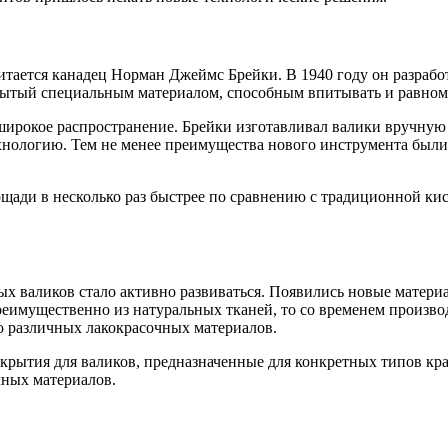
тается канадец Норман Джеймс Брейки. В 1940 году он разрабо
рытый специальным материалом, способным впитывать и равноме
 широкое распространение. Брейки изготавливал валики вручную
ехнологию. Тем не менее преимущества нового инструмента были 
ади в несколько раз быстрее по сравнению с традиционной кист
х валиков стало активно развиваться. Появились новые матери
реимущественно из натуральных тканей, то со временем произво
 различных лакокрасочных материалов.
рытия для валиков, предназначенные для конкретных типов кра
чных материалов.