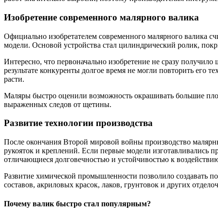
Изобретение современного малярного валика
Официально изобретателем современного малярного валика счи
модели. Основой устройства стал цилиндрический ролик, пок
Интересно, что первоначально изобретение не сразу получило
результате конкуренты долгое время не могли повторить его т
расти.
Маляры быстро оценили возможность окрашивать большие площ
выраженных следов от щетины.
Развитие технологии производства
После окончания Второй мировой войны производство малярны
рукояток и креплений. Если первые модели изготавливались п
отличающиеся долговечностью и устойчивостью к воздействию
Развитие химической промышленности позволило создавать пок
составов, акриловых красок, лаков, грунтовок и других отдело
Почему валик быстро стал популярным?